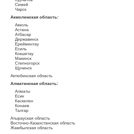
Семей
Чарск
Акмолинская область
:
Акколь
Астана
Атбасар
Державинск
Ерейментау
Есиль
Кокшетау
Макинск
Степногорск
Щучинск
Актюбинская область
Алматинская область
:
Алматы
Есик
Каскелен
Конаев
Талгар
Атырауская область
Восточно-Казахстанская область
Жамбылская область