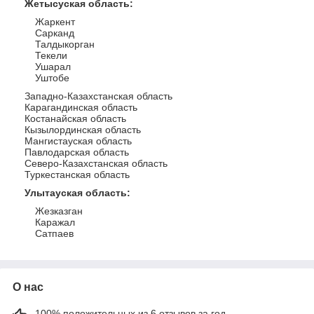
Жетысуская область
:
Жаркент
Сарканд
Талдыкорган
Текели
Ушарал
Уштобе
Западно-Казахстанская область
Карагандинская область
Костанайская область
Кызылординская область
Мангистауская область
Павлодарская область
Северо-Казахстанская область
Туркестанская область
Улытауская область
:
Жезказган
Каражал
Сатпаев
О нас
100% положительных из 6 отзывов за год