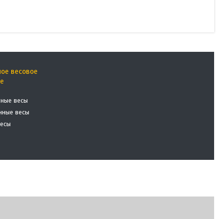
ое весовое
ие
ьные весы
нные весы
весы