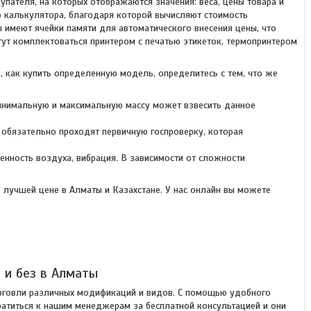
упателя, на которых отображаются значения: веса, цены товара и
ю калькулятора, благодаря которой вычисляют стоимость
ы имеют ячейки памяти для автоматического внесения цены, что
гут комплектоваться принтером с печатью этикеток, термопринтером
 как купить определенную модель, определитесь с тем, что же
инимальную и максимальную массу может взвесить данное
я обязательно проходят первичную госпроверку, которая
енность воздуха, вибрация. В зависимости от сложности
о лучшей цене в Алматы и Казахстане. У нас онлайн вы можете
 и без в Алматы
орговли различных модификаций и видов. С помощью удобного
ратиться к нашим менеджерам за бесплатной консультацией и они