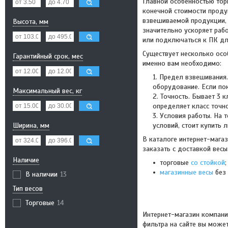
Главной особенностью торг
конечной стоимости проду
взвешиваемой продукции, о
Высота, мм
значительно ускоряет раб
или подключаться к ПК дл
Существует несколько осо
Гарантийный срок, мес
именно вам необходимо:
Предел взвешивания.
оборудование. Если пок
Максимальный вес, кг
Точность. Бывает 3 к
определяет класс точн
Условия работы. На т
Ширина, мм
условий, стоит купить 
В каталоге интернет-магаз
заказать с доставкой весы
Наличие
торговые
со стойкой
;
магазинные весы
без 
В наличии
13
Тип весов
Торговые
14
Интернет-магазин компани
фильтра на сайте вы може