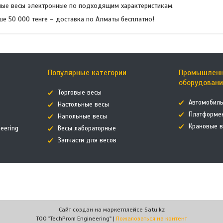
ные весы электронные по подходящим характеристикам.
ше 50 000 тенге – доставка по Алматы бесплатно!
и
Популярные категории
Промышленн
оборудован
Торговые весы
Автомобил
Настольные весы
Платформе
Напольные весы
Крановые 
eering
Весы лабораторные
Запчасти для весов
Сайт создан на маркетплейсе
Satu.kz
ТОО "TechProm Engineering" |
Пожаловаться на контент