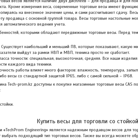
овых весов является наличие двух дисплеев – для продавца и для пок
кта. Кроме измерения веса, современные торговые весы имеют функци
пираясь на внесенное значение цены, и сами рассчитывают сдачу. Вес
оту продавца с основной группой товара. Весы торговые настольные мо
я автоматического ведения учета.
бенностей, которыми обладают передвижные торговые весы. Перед тем,
 Существует наибольший и меньший ПВ, которые показывают, какую м
азатели выйдут за рамки НВП и МВП, техника просто не сработает.
ласса точности: специальная, высокоточная, средняя. Все наши издели
ости каждого вида техники.
очность работы влияет много факторов: влажность, температура, запыл
либо весы со стандартной защитой IP65, либо с самой сильной – IP68.
ина Tech-prom.kz доступны к покупке магазинные торговые весы CAS п
:
стойки.
Купить весы для торговли со стойкой
и «TechProm Engineering» является надежным продавцом весов для т
т выбрать подходящий тип торговых весов. Также вы всегда можете об