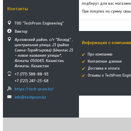
подберут для вас магазин
Контакты
При покупке на сумму свы
ТОО "TechProm Engineering"
Виктор
Ауэзовский район, с/т "Восход" ,
Информация о компани
центральная улица, 21 (район
Саина-Торайгырова) (Ыкылас 21
Про компанию
- новое название улицы*,
Алматы 050043, Казахстан,
Контактные данные
Алматы, Казахстан
Доставка и оплата
+7 (777) 388-88-93
Отзывы о TechProm Engin
+7 (727) 247-23-68
https://tech-prom.kz/
info@techprom.kz