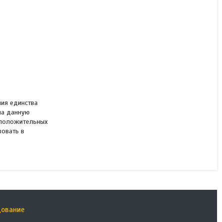
ния единства
на данную
и положительных
зовать в
дование