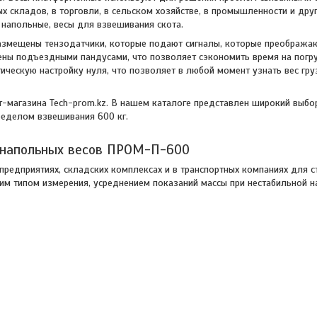
 складов, в торговли, в сельском хозяйстве, в промышленности и друг
 напольные, весы для взвешивания скота.
азмещены тензодатчики, которые подают сигналы, которые преобража
ены подъездными пандусами, что позволяет сэкономить время на погр
ческую настройку нуля, что позволяет в любой момент узнать вес груз
т-магазина Tech-prom.kz. В нашем каталоге представлен широкий выбо
еделом взвешивания 600 кг.
 напольных весов ПРОМ-П-600
редприятиях, складских комплексах и в транспортных компаниях для с
м типом измерения, усреднением показаний массы при нестабильной н