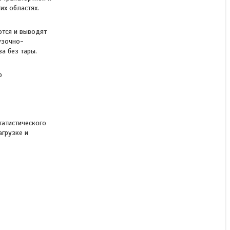
их областях.
ются и выводят
узочно-
а без тары.
р
татистического
агрузке и