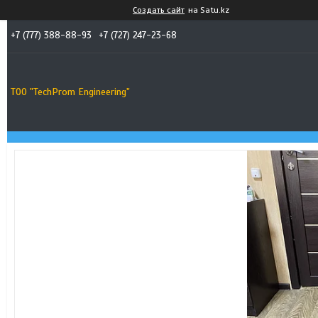
Создать сайт
на Satu.kz
+7 (777) 388-88-93
+7 (727) 247-23-68
ТОО "TechProm Engineering"