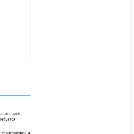
Напольные весы ПРОМ-
П-600 (на 600 кг, шаг 200
гр, платформа 600х800
мм)
В наличии
194 500 ₸
КУПИТЬ
азные весы.
ребуется
 транспортной и