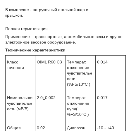
В комплекте - нагрузочный стальной шар с
крышкой.
Полная герметизация.
Применение – транспортные, автомобильные весы и другое
электронное весовое оборудование.
Технические характеристики
Класс
OIML R60 C3
Температ.
0.014
точности
отклонение
чувствительн
ости
(%FS/10°С )
Номинальная
2.0
+
0.002
Температ.
0.017
чувствительн
отклонение
ость (мВ/В)
нуля(
%FS/10°С )
Общая
0.02
Диапазон
-10 - +40