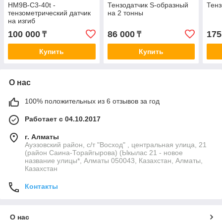
HM9B-C3-40t -
Тензодатчик S-образный
Тенз
тензометрический датчик
на 2 тонны
на изгиб
100 000
86 000
175
₸
₸
Купить
Купить
О нас
100% положительных из 6 отзывов за год
Работает с 04.10.2017
г. Алматы
Ауэзовский район, с/т "Восход" , центральная улица, 21
(район Саина-Торайгырова) (Ыкылас 21 - новое
название улицы*, Алматы 050043, Казахстан, Алматы,
Казахстан
Контакты
О нас