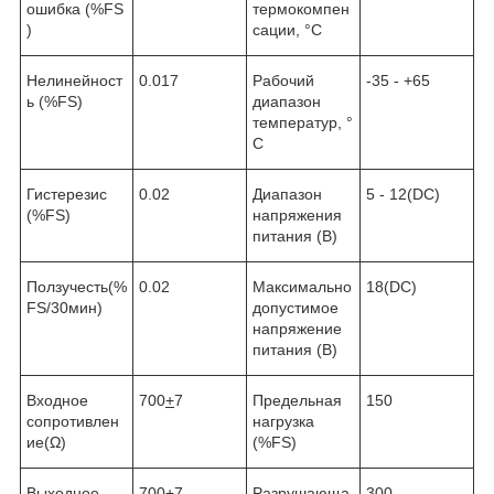
ошибка (%FS
термокомпен
)
сации, °С
Нелинейност
0.017
Рабочий
-35 - +65
ь (%FS)
диапазон
температур, °
С
Гистерезис
0.02
Диапазон
5 - 12(DC)
(%FS)
напряжения
питания (В)
Ползучесть(%
0.02
Максимально
18(DC)
FS/30мин)
допустимое
напряжение
питания (В)
Входное
700
+
7
Предельная
150
сопротивлен
нагрузка
ие(Ω)
(%FS)
Выходное
700
+
7
Разрушающа
300