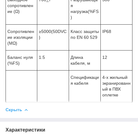
сопротивлен
я
ие (Ω)
нагрузка(%FS
)
Сопротивлен
≥5000(50DVC
Класс защиты
IP68
ие изоляции
)
по EN 60 529
(MΩ)
Баланс нуля
1.5
Длина
12
(%FS)
кабеля, м
Спецификаци
4-х жильный
я кабеля
экранированн
ый в ПВХ
оплетке
Скрыть
Характеристики