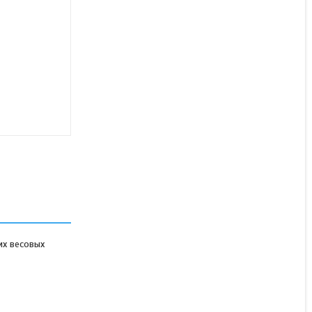
Тензодатчик Keli ZSFY-A-
30t
В наличии
127 500 ₸
КУПИТЬ
их весовых