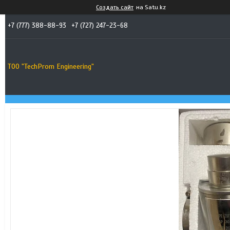
Создать сайт
на Satu.kz
+7 (777) 388-88-93
+7 (727) 247-23-68
ТОО "TechProm Engineering"