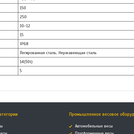
150
250
10~12
15
IP68
Легированная сталь, Нержавеющая сталь
14(30t)
5
атегории
Промышленное весовое обору
сы
Автомобильные весы
весы
Платформенные весы