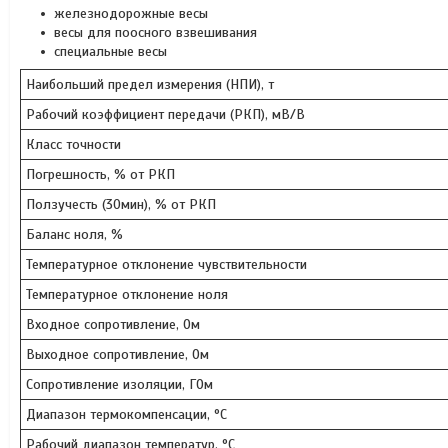
железнодорожные весы
весы для поосного взвешивания
специальные весы
Наибольший предел измерения (НПИ), т
Рабочий коэффициент передачи (РКП), мВ/В
Класс точности
Погрешность, % от РКП
Ползучесть (30мин), % от РКП
Баланс ноля, %
Температурное отклонение чувствительности
Температурное отклонение ноля
Входное сопротивление, Ом
Выходное сопротивление, Ом
Сопротивление изоляции, ГОм
Диапазон термокомпенсации, °С
Рабочий диапазон температур, °С