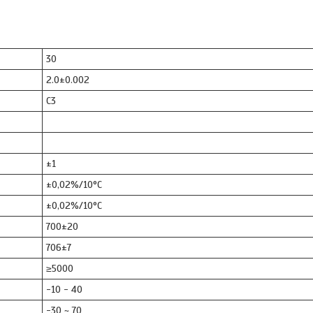
30
2.0±0.002
C3
±1
±0,02%/10°C
±0,02%/10°C
700±20
706±7
≥5000
-10 - 40
-30 ~ 70