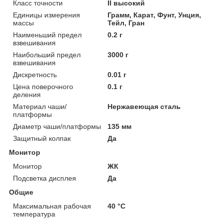
Класс точности
II высокий
Единицы измерения
Грамм, Карат, Фунт, Унция,
массы
Тейл, Гран
Наименьший предел
0.2 г
взвешивания
Наибольший предел
3000 г
взвешивания
Дискретность
0.01 г
Цена поверочного
0.1 г
деления
Материал чаши/
Нержавеющая сталь
платформы
Диаметр чаши/платформы
135 мм
Защитный колпак
Да
Монитор
Монитор
ЖК
Подсветка дисплея
Да
Общие
Максимальная рабочая
40 °С
температура