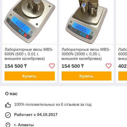
Лабораторные весы MBS-
Лабораторные весы MBS-
Лаб
600N (600 г, 0,01 г,
3000N (3000 г, 0,05 г,
6000 
внешняя калибровка)
внешняя калибровка)
внеш
154 500
154 500
402
₸
₸
Купить
Купить
О нас
100% положительных из 6 отзывов за год
Работает с 04.10.2017
г. Алматы