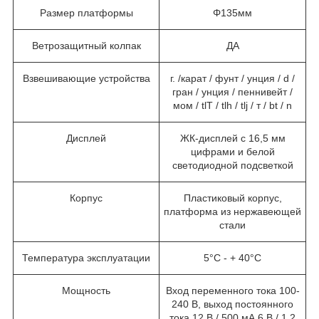
Размер платформы
Φ135мм
Ветрозащитный колпак
ДА
Взвешивающие устройства
г. /карат / фунт / унция / d /
гран / унция / пеннивейт /
мом / tlT / tlh / tlj / т / bt / n
Дисплей
ЖК-дисплей с 16,5 мм
цифрами и белой
светодиодной подсветкой
Корпус
Пластиковый корпус,
платформа из нержавеющей
стали
Температура эксплуатации
5°C - + 40°C
Мощность
Вход переменного тока 100-
240 В, выход постоянного
тока 12 В / 500 мА 6 В / 1,2