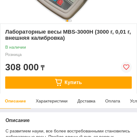
Лабораторные весы MBS-3000H (3000 г, 0,01 г,
внешняя калибровка)
В наличии
Розница
308 000
₸
Купить
Описание
Характеристики
Доставка
Оплата
Усл
Описание
С развитием науки, все более востребованными становились
лабораторные весы. Пройдя длинный путь от первых