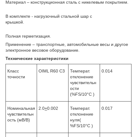
Материал – конструкционная сталь с никелевым покрытием.
В комплекте - нагрузочный стальной шар с
крышкой.
Полная герметизация.
Применение – транспортные, автомобильные весы и другое
электронное весовое оборудование.
Технические характеристики
Класс
OIML R60 C3
Температ.
0.014
точности
отклонение
чувствительн
ости
(%FS/10°С )
Номинальная
2.0
+
0.002
Температ.
0.017
чувствительн
отклонение
ость (мВ/В)
нуля(
%FS/10°С )