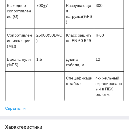
Выходное
700
+
7
Разрушающа
300
сопротивлен
я
ие (Ω)
нагрузка(%FS
)
Сопротивлен
≥5000(50DVC
Класс защиты
IP68
ие изоляции
)
по EN 60 529
(MΩ)
Баланс нуля
1.5
Длина
12
(%FS)
кабеля, м
Спецификаци
4-х жильный
я кабеля
экранированн
ый в ПВХ
оплетке
Скрыть
Характеристики