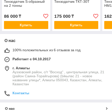
Тензодатчик S-образный
Тензодатчик ТКТ-30T
Тенз
на 2 тонны
HM1
86 000
175 000
162
₸
₸
Купить
Купить
О нас
100% положительных из 6 отзывов за год
Работает с 04.10.2017
г. Алматы
Ауэзовский район, с/т "Восход" , центральная улица, 21
(район Саина-Торайгырова) (Ыкылас 21 - новое
название улицы*, Алматы 050043, Казахстан, Алматы,
Казахстан
Контакты
О нас