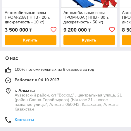
Автомобильные весы
Автомобильные весы
Авт
ПРОМ-20А ( НПВ - 20 т,
ПРОМ-80А ( НПВ - 80 т,
ПРОМ
дискретность - 10 кг)
дискретность - 50 кг)
диск
длина 6 м
длина 18 м
длин
3 500 000
9 200 000
8 5
₸
₸
Купить
Купить
О нас
100% положительных из 6 отзывов за год
Работает с 04.10.2017
г. Алматы
Ауэзовский район, с/т "Восход" , центральная улица, 21
(район Саина-Торайгырова) (Ыкылас 21 - новое
название улицы*, Алматы 050043, Казахстан, Алматы,
Казахстан
Контакты