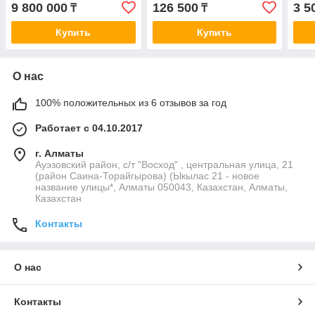
длина 18 м
длин
9 800 000
126 500
3 5
₸
₸
Купить
Купить
О нас
100% положительных из 6 отзывов за год
Работает с 04.10.2017
г. Алматы
Ауэзовский район, с/т "Восход" , центральная улица, 21
(район Саина-Торайгырова) (Ыкылас 21 - новое
название улицы*, Алматы 050043, Казахстан, Алматы,
Казахстан
Контакты
О нас
Контакты