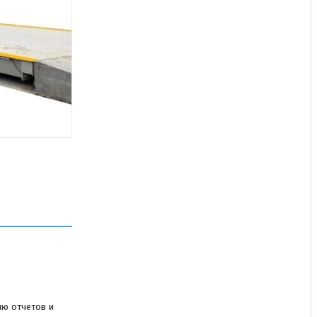
Ноутбук + ПО для
автомобильных весов
Услуга
550 000 ₸
ию отчетов и