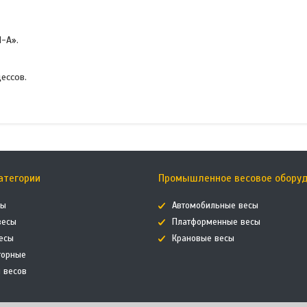
-А».
ессов.
атегории
Промышленное весовое обору
сы
Автомобильные весы
весы
Платформенные весы
есы
Крановые весы
торные
я весов