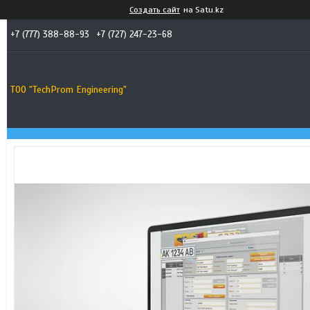
Создать сайт
на Satu.kz
+7 (777) 388-88-93
+7 (727) 247-23-68
ТОО "TechProm Engineering"