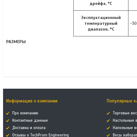
дрейфа, °C
Эксплуатационный
температурный
-30
диапазон, °C
РАЗМЕРЫ
Информация о компании
Популярные к
Про компанию
Торговые ве
Контактные данные
Настольные 
Доставка и оплата
Напольные в
Отзывы о TechProm Engineering
Весы лабора