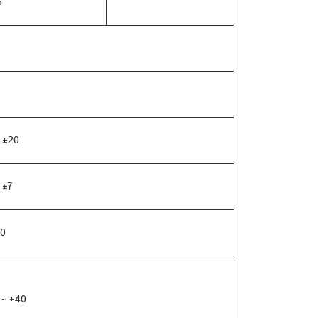
3
 ±20
 ±7
00
 ~ +40