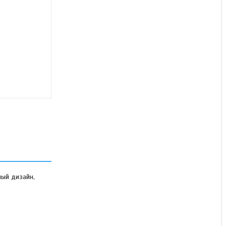
Тензодатчик ТКТ-30T
В наличии
175 000 ₸
КУПИТЬ
ный дизайн,