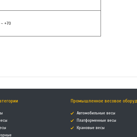
 ~ +70
атегории
Промышленное весовое обору
сы
Автомобильные весы
весы
Платформенные весы
есы
Крановые весы
торные