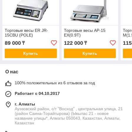
Торговые весы ER JR-
Торговые весы AP-15
Торг
15CBU (POLE)
EX(0.9T)
M(1.
89 000
122 000
115
₸
₸
Купить
Купить
О нас
100% положительных из 6 отзывов за год
Работает с 04.10.2017
г. Алматы
Ауэзовский район, с/т "Восход" , центральная улица, 21
(район Саина-Торайгырова) (Ыкылас 21 - новое
название улицы*, Алматы 050043, Казахстан, Алматы,
Казахстан