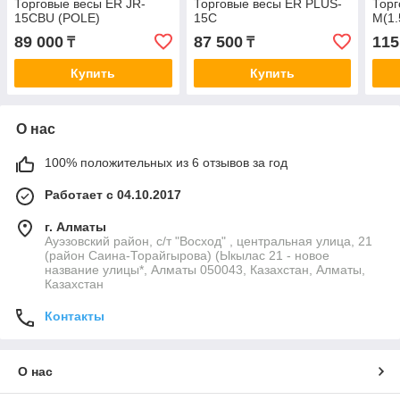
Торговые весы ER JR-
Торговые весы ER PLUS-
Торг
15CBU (POLE)
15C
M(1.
89 000
87 500
115
₸
₸
Купить
Купить
О нас
100% положительных из 6 отзывов за год
Работает с 04.10.2017
г. Алматы
Ауэзовский район, с/т "Восход" , центральная улица, 21
(район Саина-Торайгырова) (Ыкылас 21 - новое
название улицы*, Алматы 050043, Казахстан, Алматы,
Казахстан
Контакты
О нас