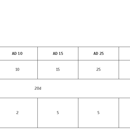
AD 10
AD 15
AD 25
10
15
25
20d
2
5
5