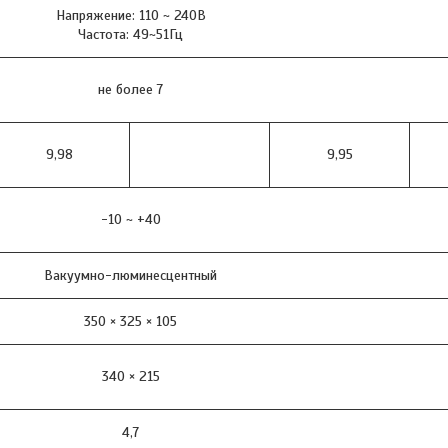
Напряжение: 110 ~ 240В
Частота: 49~51Гц
не более 7
9,98
9,95
-10 ~ +40
Вакуумно-люминесцентный
350 × 325 × 105
340 × 215
4,7