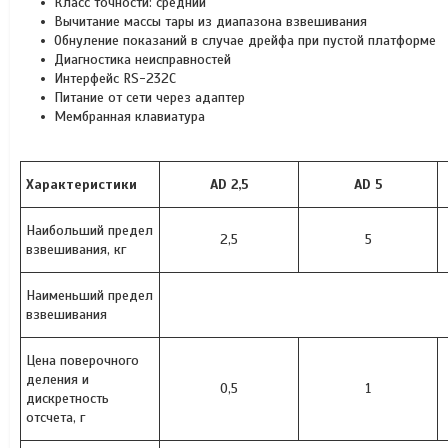
Класс точности: средний
Вычитание массы тары из диапазона взвешивания
Обнуление показаний в случае дрейфа при пустой платформе
Диагностика неисправностей
Интерфейс RS-232С
Питание от сети через адаптер
Мембранная клавиатура
Характеристики
AD 2,5
AD 5
Наибольший предел
2,5
5
взвешивания, кг
Наименьший предел
взвешивания
Цена поверочного
деления и
0,5
1
дискретность
отсчета, г