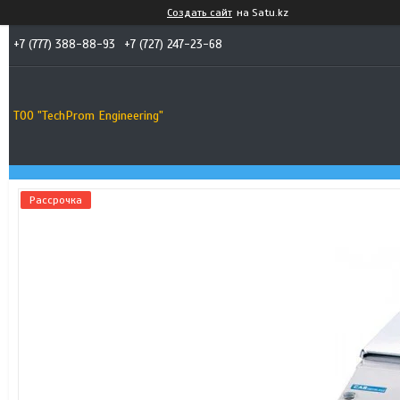
Создать сайт
на Satu.kz
+7 (777) 388-88-93
+7 (727) 247-23-68
ТОО "TechProm Engineering"
Рассрочка