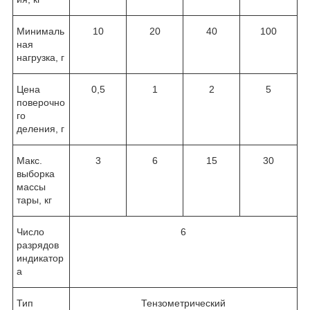
Минималь
10
20
40
100
ная
нагрузка, г
Цена
0,5
1
2
5
поверочно
го
деления, г
Макс.
3
6
15
30
выборка
массы
тары, кг
Число
6
разрядов
индикатор
а
Тип
Тензометрический