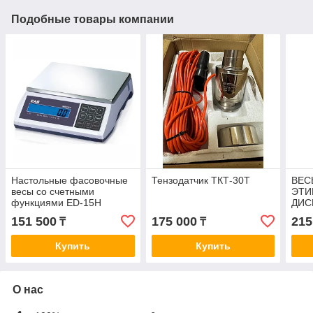
Подобные товары компании
Настольные фасовочные
Тензодатчик ТКТ-30T
ВЕС
весы со счетными
ЭТИ
функциями ED-15H
ДИС
151 500
175 000
215
₸
₸
Купить
Купить
О нас