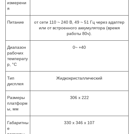
измерени
я
Питание
от сети 110 ~ 240 В, 49 ~ 51 Гц через адаптер
или от встроенного аккумулятора (время
работы 80ч).
Диапазон
0~ +40
рабочих
температу
р, °C
Тип
Жидкокристаллический
дисплея
Размеры
306 х 222
платформ
ы, мм
Габаритны
330 x 346 x 107
е
размеры,