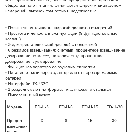
общественного питания. Отличаются широким диапазоном
измерений, высокой точностью и надежностью.
• Повышенная точность, широкий диапазон измерений
• Простота и лёгкость в эксплуатации (9 функциональных
клавиш)
• Жидкокристаллический дисплей с подсветкой
• 6 режимов взвешивания: счётный, процентное взвешивание,
дозирование по массе, по количеству, процентное
дозирование, суммирование.
• Функция компаратора со звуковым сигналом
• Питание от сети через адаптер или от перезаряжаемых
батарей
• Интерфейс RS-232С
• 2 разделяемые платформы: пластиковая и стальная
• Пылезащитный кожух
Модель
ED-H-3
ED-H-6
ED-H-15
ED-H-30
Предел
3
6
15
30
взвешиван
ия, кг