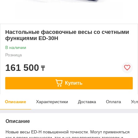
Настольные фасовочные весы со счетными
функциями ED-30H
В наличии
Розница
161 500
₸
Купить
Описание
Характеристики
Доставка
Оплата
Усл
Описание
Новые весы ED-H повышенной точности. Могут применяться
как в промышленности, так и на предприятиях торговли и