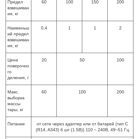
Предел
60
100
150
200
взвешиван
ия, кг
Наименьш
0,4
1
1
2
ий предел
взвешиван
ия, кг
Цена
20
50
100
поверочно
го
деления, г
Макс.
60
100
200
выборка
массы
тары, кг
Питание
от сети через адаптер или от батарей (тип С
(R14, A343) 6 шт (1.5В)) 110 ~ 240В, 49~51 Гц