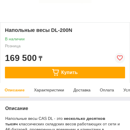
Напольные весы DL-200N
В наличии
Розница
169 500
₸
Купить
Описание
Характеристики
Доставка
Оплата
Усл
Описание
Напольные весы CAS DL - это
несколько десятков
тысяч
классических складских весов работающих от сети и
АК-батарей, проверенных временем и клиентами в