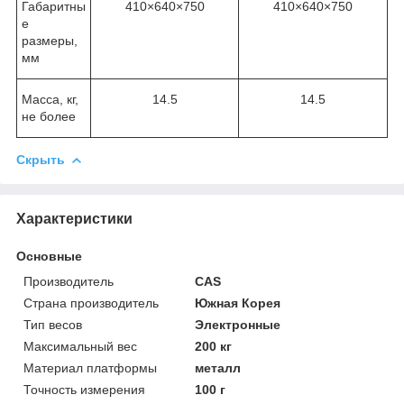
Габаритны
410×640×750
410×640×750
е
размеры,
мм
Масса, кг,
14.5
14.5
не более
Скрыть
Характеристики
Основные
Производитель
CAS
Страна производитель
Южная Корея
Тип весов
Электронные
Максимальный вес
200 кг
Материал платформы
металл
Точность измерения
100 г