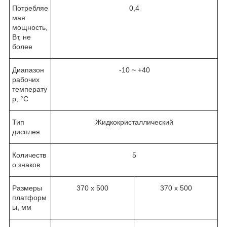
Потребляе
0,4
мая
мощность,
Вт, не
более
Диапазон
-10 ~ +40
рабочих
температу
р, °C
Тип
Жидкокристаллический
дисплея
Количеств
5
о знаков
Размеры
370 x 500
370 x 500
платформ
ы, мм