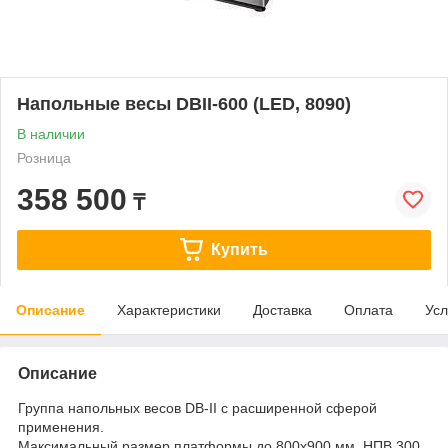
Напольные весы DBII-600 (LED, 8090)
В наличии
Розница
358 500
₸
Купить
Описание
Характеристики
Доставка
Оплата
Усл
Описание
Группа напольных весов DB-II с расширенной сферой
применения.
Максимальный размер платформы до 800х900 мм, НПВ 300