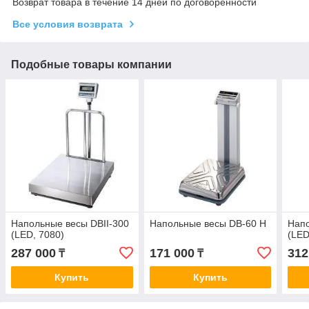
Возврат товара в течение 14 дней по договоренности
Все условия возврата
Подобные товары компании
Напольные весы DBII-300
Напольные весы DB-60 H
Напо
(LED, 7080)
(LED
287 000
171 000
312
₸
₸
Купить
Купить