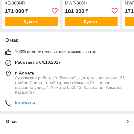
XE-300NR
MWP-300H
MWP
171 000
181 000
171
₸
₸
Купить
Купить
О нас
100% положительных из 6 отзывов за год
Работает с 04.10.2017
г. Алматы
Ауэзовский район, с/т "Восход" , центральная улица, 21
(район Саина-Торайгырова) (Ыкылас 21 - новое
название улицы*, Алматы 050043, Казахстан, Алматы,
Казахстан
Контакты
О нас