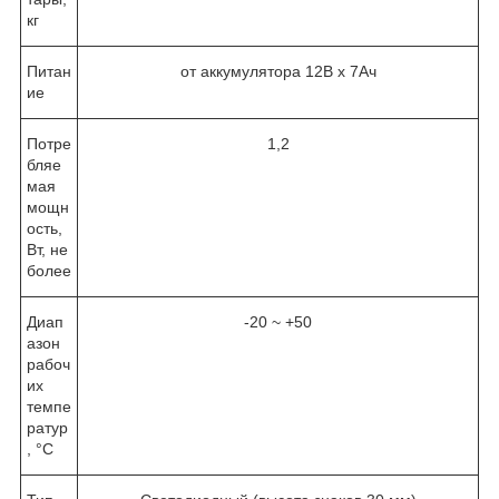
кг
Питан
от аккумулятора 12В х 7Ач
ие
Потре
1,2
бляе
мая
мощн
ость,
Вт, не
более
Диап
-20 ~ +50
азон
рабоч
их
темпе
ратур
, °C