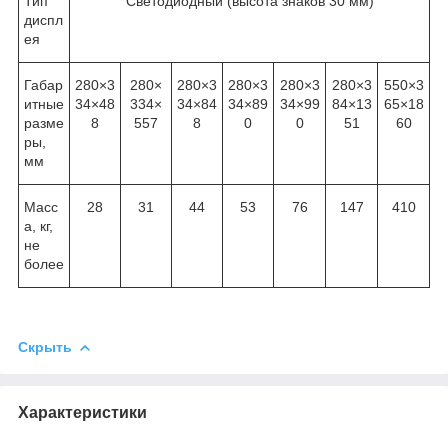
Тип
Светодиодный (высота знаков 30 мм)
диспл
ея
Габар
280×3
280×
280×3
280×3
280×3
280×3
550×3
итные
34×48
334×
34×84
34×89
34×99
84×13
65×18
разме
8
557
8
0
0
51
60
ры,
мм
Масс
28
31
44
53
76
147
410
а, кг,
не
более
Скрыть
Характеристики