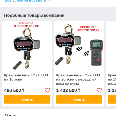
Все условия возврата
Подобные товары компании
Крановые весы CS-10000
Крановые весы CS-20000
Кран
на 10 тонн
на 20 тонн с передачей
на 1
веса на пульт
веса
466 500
1 433 500
1 2
₸
₸
Купить
Купить
О нас