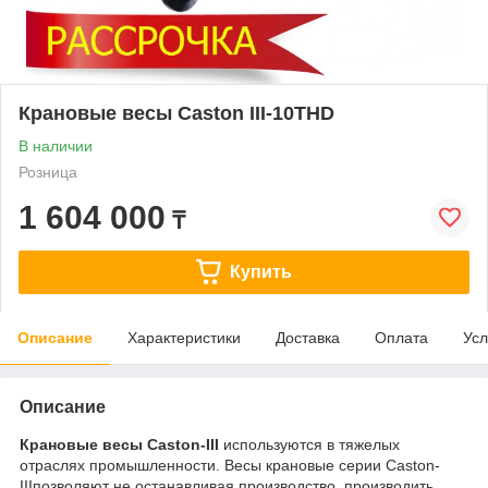
Крановые весы Caston III-10THD
В наличии
Розница
1 604 000
₸
Купить
Описание
Характеристики
Доставка
Оплата
Усл
Описание
Крановые весы Caston-III
используются в тяжелых
отраслях промышленности. Весы крановые серии Caston-
IIIпозволяют не останавливая производство, производить