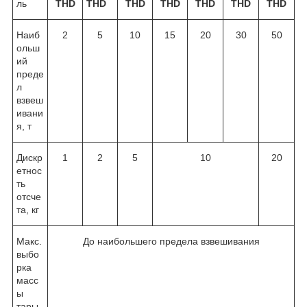
ль
THD
THD
THD
THD
THD
THD
THD
Наиб
2
5
10
15
20
30
50
ольш
ий
преде
л
взвеш
ивани
я, т
Дискр
1
2
5
10
20
етнос
ть
отсче
та, кг
Макс.
До наибольшего предела взвешивания
выбо
рка
масс
ы
тары,