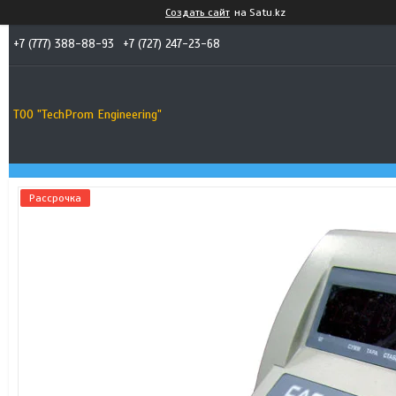
Создать сайт
на Satu.kz
+7 (777) 388-88-93
+7 (727) 247-23-68
ТОО "TechProm Engineering"
Рассрочка