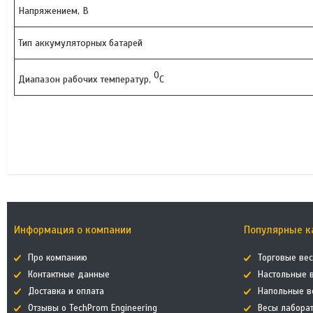
Напряжением, В
Тип аккумуляторных батарей
0
Диапазон рабочих температур,
С
Информация о компании
Популярные к
Про компанию
Торговые ве
Контактные данные
Настольные 
Доставка и оплата
Напольные в
Отзывы о TechProm Engineering
Весы лабора