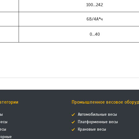
100…242
6В/4А*ч
0…40
атегории
Промышленное весовое обору
сы
Автомобильные весы
весы
Платформенные весы
есы
Крановые весы
торные