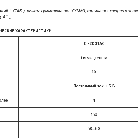
азаний (-СТАБ-), режим суммирования (СУММ), индикация среднего знач
-АС-);
ЧЕСКИЕ ХАРАКТЕРИСТИКИ
CI-2001AC
Сигма-дельта
10
Постоянный ток + 5 В
олее
4
350
50…60