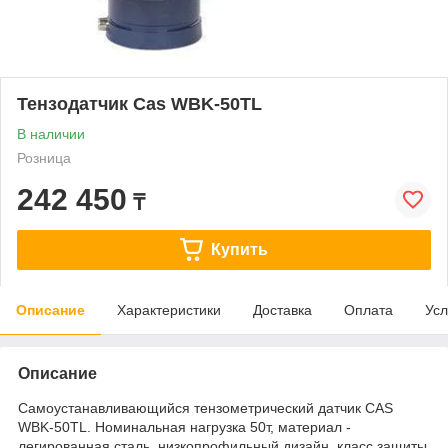
Тензодатчик Cas WBK-50TL
В наличии
Розница
242 450
₸
Купить
Описание
Характеристики
Доставка
Оплата
Усл
Описание
Самоустанавливающийся тензометрический датчик CAS
WBK-50TL. Номинальная нагрузка 50т, материал -
легированная сталь, низкопрофильный дизайн, класс защиты