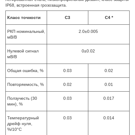
IP68, встроенная грозозащита.
Класс точности
C3
С4 *
РКП номинальный,
2.0±0.005
мВ/В
Нулевой сигнал
0±0.02
мВ/В
Общая ошибка, %
0.03
0.02
Повторяемость, %
0.02
0.01
Ползучесть (30
0.03
0.017
мин), %
Температурный
0.03
0.014
дрейф нуля,
%/10°C