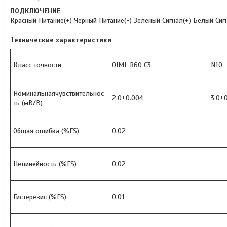
ПОДКЛЮЧЕНИЕ
Красный Питание(+) Черный Питание(-) Зеленый Сигнал(+) Белый Сиг
Технические характеристики
Класс точности
OIML R60 C3
N10
Номинальнаячувствительнос
2.0+0.004
3.0+
ть (мВ/В)
Общая ошибка (%FS)
0.02
Нелинейность (%FS)
0.02
Гистерезис (%FS)
0.01