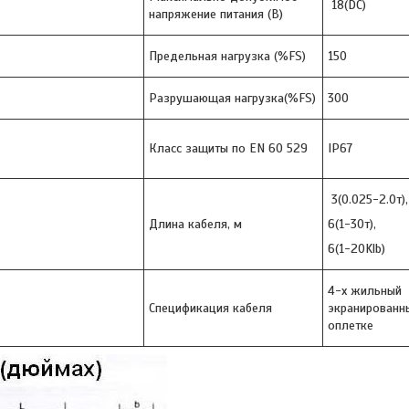
18(DC)
напряжение питания (В)
Предельная нагрузка (%FS)
150
Разрушающая нагрузка(%FS)
300
Класс защиты по EN 60 529
IP67
3(0.025-2.0т),
Длина кабеля, м
6(1-30т),
6(1-20Klb)
4-х жильный
Спецификация кабеля
экранирован
оплетке