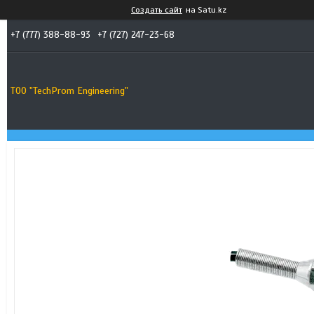
Создать сайт
на Satu.kz
+7 (777) 388-88-93
+7 (727) 247-23-68
ТОО "TechProm Engineering"