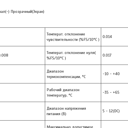
нал(-) Прозрачный(Экран)
Температ. отклонение
0.014
чувствительности (%FS/10°С )
Температ. отклонение нуля(
0.008
0.017
%FS/10°С )
Диапазон
-10 - +40
термокомпенсации, °С
Рабочий диапазон
-35 - +65
температур, °С
Диапазон напряжения
5 - 12(DC)
питания (В)
Максимально допустимое