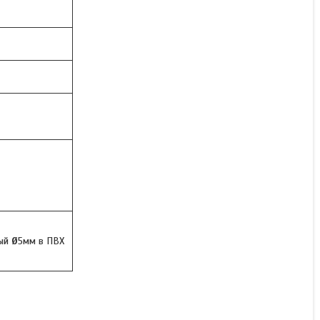
ный
Ø
5мм в ПВХ