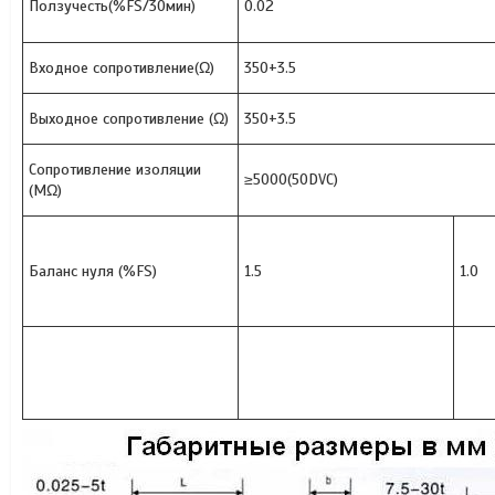
Ползучесть(%FS/30мин)
0.02
Входное сопротивление(Ω)
350+3.5
Выходное сопротивление (Ω)
350+3.5
Сопротивление изоляции
≥5000(50DVC)
(MΩ)
Баланс нуля (%FS)
1.5
1.0