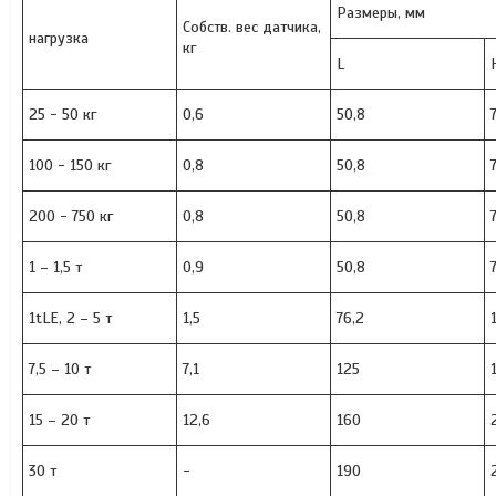
Размеры, мм
Собств. вес датчика,
нагрузка
кг
L
25 - 50 кг
0,6
50,8
100 - 150 кг
0,8
50,8
200 - 750 кг
0,8
50,8
1 – 1,5 т
0,9
50,8
1tLE, 2 – 5 т
1,5
76,2
7,5 – 10 т
7,1
125
15 – 20 т
12,6
160
30 т
-
190