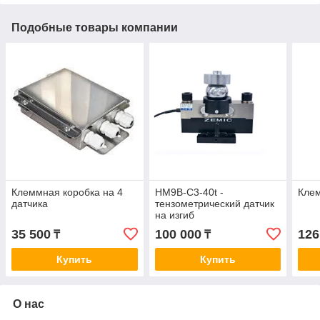
Подобные товары компании
Клеммная коробка на 4
HM9B-C3-40t -
Клем
датчика
тензометрический датчик
на изгиб
35 500
100 000
126
₸
₸
Купить
Купить
О нас