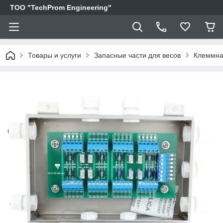
ТОО "TechProm Engineering"
Товары и услуги
Запасные части для весов
Клеммная